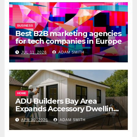
BUSINESS
Best B2B marketing agencies
for tech companies in Europe
JUL 11, 2026
ADAM SMITH
HOME
ADU Builders Bay Area
Expands Accessory Dwelling
Unit Solutions for
APR 30, 2026
ADAM SMITH
Homeowners Across
California