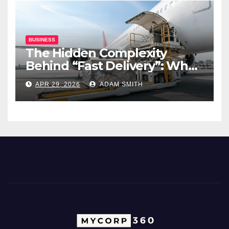
BUSINESS
The Hidden Complexity
Behind “Fast Delivery”: What
Air Freight Really Involves
APR 29, 2026
ADAM SMITH