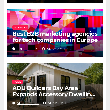
BUSINESS
Best B2B marketing agencies
for tech companies in Europe
JUL 11, 2026
ADAM SMITH
HOME
ADU Builders Bay Area
Expands Accessory Dwelling
Unit Solutions for
APR 30, 2026
ADAM SMITH
Homeowners Across