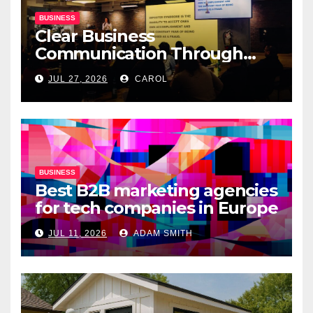
BUSINESS
Clear Business
Communication Through
Professional Presentation
JUL 27, 2026
CAROL
Materials
BUSINESS
Best B2B marketing agencies
for tech companies in Europe
JUL 11, 2026
ADAM SMITH