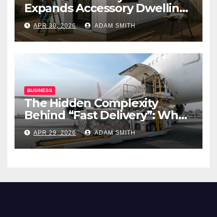
Expands Accessory Dwelling
Unit Solutions for
APR 30, 2026
ADAM SMITH
Homeowners Across
California
BUSINESS
The Hidden Complexity
Behind “Fast Delivery”: What
Air Freight Really Involves
APR 29, 2026
ADAM SMITH