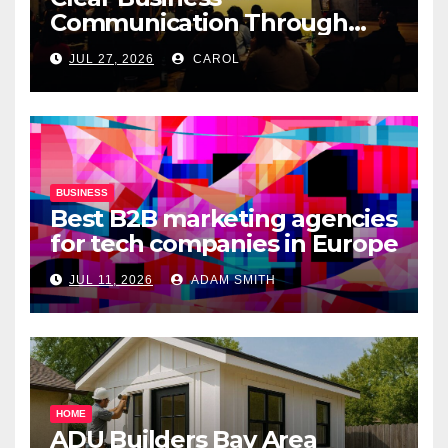
Communication Through
Professional Presentation
JUL 27, 2026
CAROL
Materials
BUSINESS
Best B2B marketing agencies
for tech companies in Europe
JUL 11, 2026
ADAM SMITH
HOME
ADU Builders Bay Area