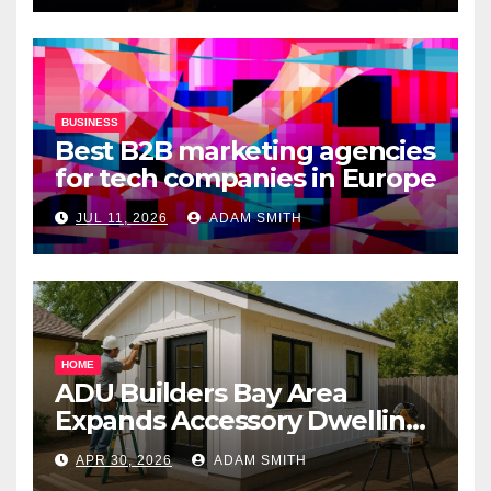
BUSINESS
Best B2B marketing agencies
for tech companies in Europe
JUL 11, 2026
ADAM SMITH
HOME
ADU Builders Bay Area
Expands Accessory Dwelling
Unit Solutions for
APR 30, 2026
ADAM SMITH
Homeowners Across