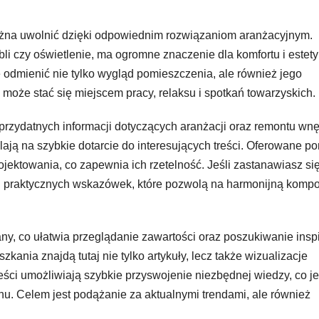
ożna uwolnić dzięki odpowiednim rozwiązaniom aranżacyjnym.
bli czy oświetlenie, ma ogromne znaczenie dla komfortu i estety
e odmienić nie tylko wygląd pomieszczenia, ale również jego
może stać się miejscem pracy, relaksu i spotkań towarzyskich.
przydatnych informacji dotyczących aranżacji oraz remontu wnę
ają na szybkie dotarcie do interesujących treści. Oferowane po
jektowania, co zapewnia ich rzetelność. Jeśli zastanawiasz si
eg praktycznych wskazówek, które pozwolą na harmonijną komp
, co ułatwia przeglądanie zawartości oraz poszukiwanie inspir
nia znajdą tutaj nie tylko artykuły, lecz także wizualizacje
ci umożliwiają szybkie przyswojenie niezbędnej wiedzy, co je
u. Celem jest podążanie za aktualnymi trendami, ale również