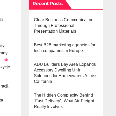
Recent Posts
Clear Business Communication
ki
Through Professional
Presentation Materials
Best B2B marketing agencies for
trz.
tech companies in Europe
rady
ę,
jak
ADU Builders Bay Area Expands
ozycję
Accessory Dwelling Unit
Solutions for Homeowners Across
California
acji.
The Hidden Complexity Behind
st
“Fast Delivery”: What Air Freight
Really Involves