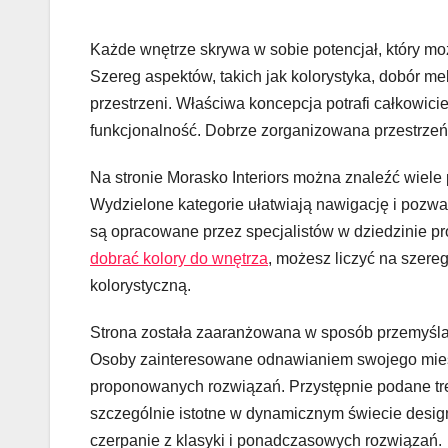
Każde wnętrze skrywa w sobie potencjał, który m
Szereg aspektów, takich jak kolorystyka, dobór me
przestrzeni. Właściwa koncepcja potrafi całkowici
funkcjonalność. Dobrze zorganizowana przestrzeń 
Na stronie Morasko Interiors można znaleźć wiele 
Wydzielone kategorie ułatwiają nawigację i pozwal
są opracowane przez specjalistów w dziedzinie pro
dobrać kolory do wnętrza
, możesz liczyć na szer
kolorystyczną.
Strona została zaaranżowana w sposób przemyślany
Osoby zainteresowane odnawianiem swojego mieszka
proponowanych rozwiązań. Przystępnie podane treś
szczególnie istotne w dynamicznym świecie design
czerpanie z klasyki i ponadczasowych rozwiązań.