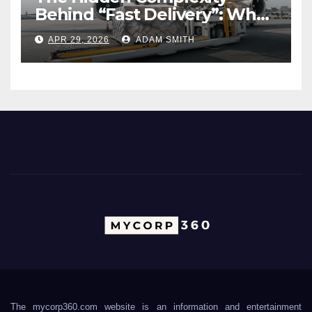
Behind “Fast Delivery”: What
Air Freight Really Involves
APR 29, 2026
ADAM SMITH
The mycorp360.com website is an information and entertainment