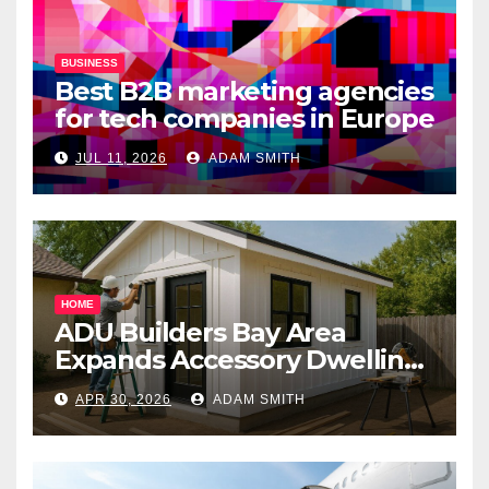
BUSINESS
Best B2B marketing agencies
for tech companies in Europe
JUL 11, 2026
ADAM SMITH
HOME
ADU Builders Bay Area
Expands Accessory Dwelling
Unit Solutions for
APR 30, 2026
ADAM SMITH
Homeowners Across
California