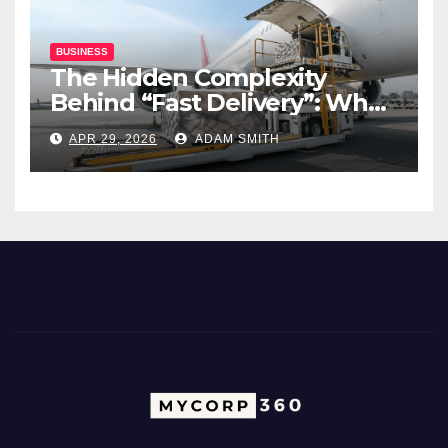
BUSINESS
The Hidden Complexity
Behind “Fast Delivery”: What
Air Freight Really Involves
APR 29, 2026
ADAM SMITH