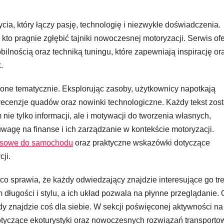
życia, który łączy pasję, technologię i niezwykłe doświadczenia.
kto pragnie zgłębić tajniki nowoczesnej motoryzacji. Serwis of
lnością oraz techniką tuningu, które zapewniają inspirację or
.
lone tematycznie. Eksplorując zasoby, użytkownicy napotkają
ecenzje quadów oraz nowinki technologiczne. Każdy tekst zost
nie tylko informacji, ale i motywacji do tworzenia własnych,
wagę na finanse i ich zarządzanie w kontekście motoryzacji.
isowe do samochodu
oraz praktyczne wskazówki dotyczące
ji.
, co sprawia, że każdy odwiedzający znajdzie interesujące go tre
długości i stylu, a ich układ pozwala na płynne przeglądanie.
 znajdzie coś dla siebie. W sekcji poświęconej aktywności na
otyczące ekoturystyki oraz nowoczesnych rozwiązań transporto