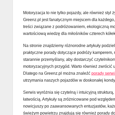
Motoryzacja to nie tylko pojazdy, ale również styl 
Greenz.pl jest fanatycznym miejscem dla każdego, 
treści związane z podróżowaniem, ekologiczną mobi
wartościową wiedzę dla miłośników czterech kółek
Na stronie znajdziemy różnorodne artykuły podzie
praktyczne porady dotyczące podróży kamperem, r
starannie przemyślany, aby dostarczyć czytelnikom 
motoryzacyjnych przygód. Warto również zwrócić u
Dlatego na Greenz.pl można znaleźć
porady serw
utrzymania naszych pojazdów w doskonałej kondyc
Serwis wyróżnia się czytelną i intuicyjną strukturą
łatwością. Artykuły są zróżnicowane pod względem 
nowicjuszy po zaawansowanych entuzjastów, każdy
świeżym powietrzu znajdują się również porady d