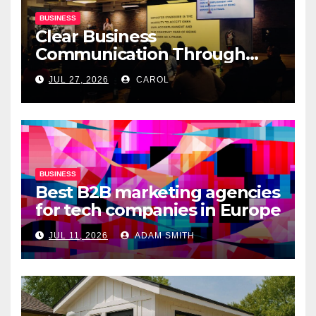
BUSINESS
Clear Business
Communication Through
Professional Presentation
JUL 27, 2026
CAROL
Materials
BUSINESS
Best B2B marketing agencies
for tech companies in Europe
JUL 11, 2026
ADAM SMITH